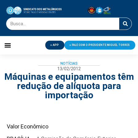
APP
FALE COM O PRESIDENTE MIGUEL TORRES
Palavra do Presidente
Jornal O Metalúrgico
Clube de Campo
Centro de Lazer
NOTÍCIAS
13/02/2012
Máquinas e equipamentos têm
redução de alíquota para
importação
Valor Econômico