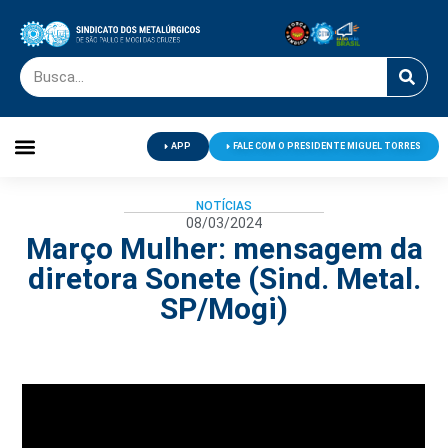
APP
FALE COM O PRESIDENTE MIGUEL TORRES
Palavra do Presidente
Jornal O Metalúrgico
Clube de Campo
Centro de Lazer
NOTÍCIAS
08/03/2024
Março Mulher: mensagem da
diretora Sonete (Sind. Metal.
SP/Mogi)