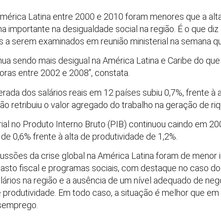
mérica Latina entre 2000 e 2010 foram menores que a alta
ma importante na desigualdade social na região. É o que diz
s a serem examinados em reunião ministerial na semana qu
inua sendo mais desigual na América Latina e Caribe do qu
ras entre 2002 e 2008”, constata.
ada dos salários reais em 12 países subiu 0,7%, frente à 
ão retribuiu o valor agregado do trabalho na geração de riq
ial no Produto Interno Bruto (PIB) continuou caindo em 200
 de 0,6% frente à alta de produtividade de 1,2%.
ussões da crise global na América Latina foram de menor in
asto fiscal e programas sociais, com destaque no caso do B
lários na região e a ausência de um nível adequado de neg
l e produtividade. Em todo caso, a situação é melhor que e
esemprego.