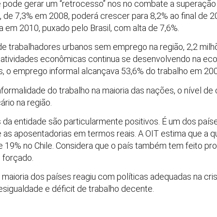
se pode gerar um “retrocesso” nos no combate a superaçã
 de 7,3% em 2008, poderá crescer para 8,2% ao final de 20
a em 2010, puxado pelo Brasil, com alta de 7,6%.
de trabalhadores urbanos sem emprego na região, 2,2 mil
s atividades econômicas continua se desenvolvendo na eco
s, o emprego informal alcançava 53,6% do trabalho em 200
nformalidade do trabalho na maioria das nações, o nível de
rio na região.
s da entidade são particularmente positivos. É um dos país
 as aposentadorias em termos reais. A OIT estima que a qu
 19% no Chile. Considera que o país também tem feito pr
e forçado.
maioria dos países reagiu com políticas adequadas na cris
esigualdade e déficit de trabalho decente.