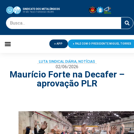
APP
FALE COM O PRESIDENTE MIGUEL TORRES
Palavra do Presidente
Jornal O Metalúrgico
Clube de Campo
Centro de Lazer
LUTA SINDICAL DIÁRIA
,
NOTÍCIAS
02/06/2026
Maurício Forte na Decafer –
aprovação PLR