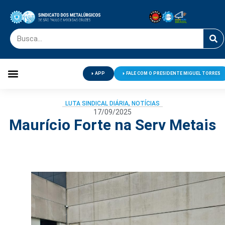
APP
FALE COM O PRESIDENTE MIGUEL TORRES
Palavra do Presidente
Jornal O Metalúrgico
Clube de Campo
Centro de Lazer
LUTA SINDICAL DIÁRIA
,
NOTÍCIAS
17/09/2025
Maurício Forte na Serv Metais