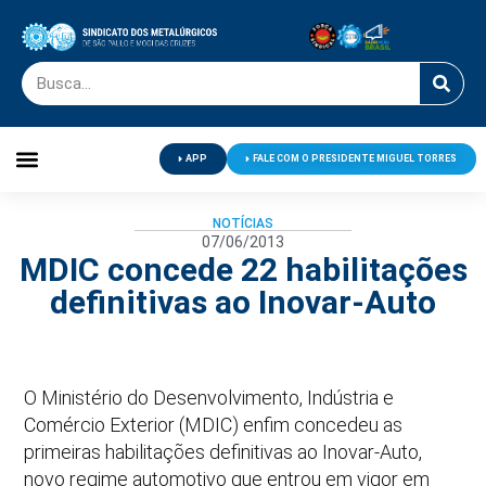
APP
FALE COM O PRESIDENTE MIGUEL TORRES
Palavra do Presidente
Jornal O Metalúrgico
Clube de Campo
Centro de Lazer
NOTÍCIAS
07/06/2013
MDIC concede 22 habilitações
definitivas ao Inovar-Auto
O Ministério do Desenvolvimento, Indústria e
Comércio Exterior (MDIC) enfim concedeu as
primeiras habilitações definitivas ao Inovar-Auto,
novo regime automotivo que entrou em vigor em