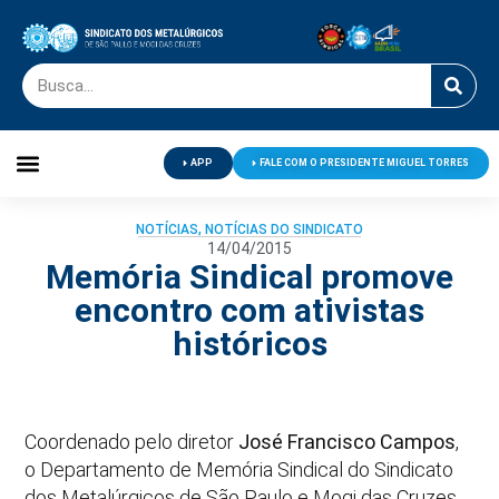
APP
FALE COM O PRESIDENTE MIGUEL TORRES
Palavra do Presidente
Jornal O Metalúrgico
Clube de Campo
Centro de Lazer
NOTÍCIAS
,
NOTÍCIAS DO SINDICATO
14/04/2015
Memória Sindical promove
encontro com ativistas
históricos
Coordenado pelo diretor
José Francisco Campos
,
o Departamento de Memória Sindical do Sindicato
dos Metalúrgicos de São Paulo e Mogi das Cruzes