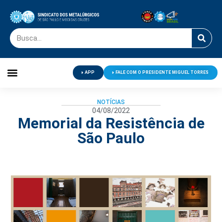
APP
FALE COM O PRESIDENTE MIGUEL TORRES
Palavra do Presidente
Jornal O Metalúrgico
Clube de Campo
Centro de Lazer
NOTÍCIAS
04/08/2022
Memorial da Resistência de
São Paulo