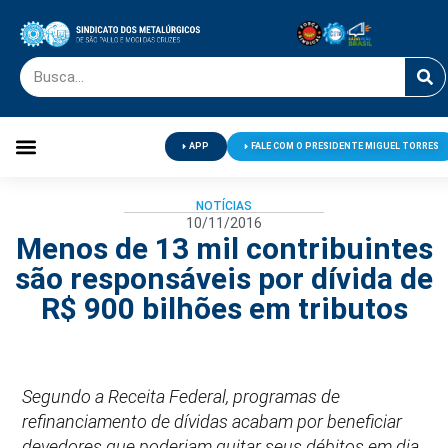
APP
FALE COM O PRESIDENTE MIGUEL TORRES
Palavra do Presidente
Jornal O Metalúrgico
Clube de Campo
Centro de Lazer
NOTÍCIAS
10/11/2016
Menos de 13 mil contribuintes
são responsáveis por dívida de
R$ 900 bilhões em tributos
Segundo a Receita Federal, programas de
refinanciamento de dívidas acabam por beneficiar
devedores que poderiam quitar seus débitos em dia