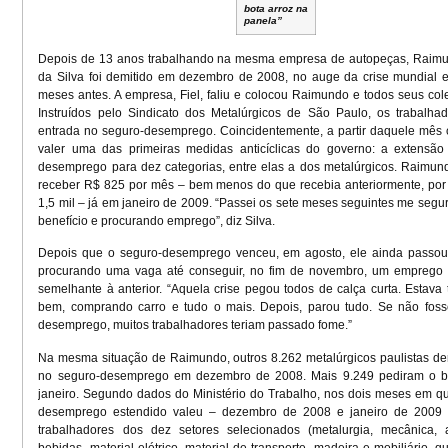
bota arroz na
panela”
Depois de 13 anos trabalhando na mesma empresa de autopeças, Raimu
da Silva foi demitido em dezembro de 2008, no auge da crise mundial e
meses antes. A empresa, Fiel, faliu e colocou Raimundo e todos seus col
Instruídos pelo Sindicato dos Metalúrgicos de São Paulo, os trabalha
entrada no seguro-desemprego. Coincidentemente, a partir daquele mês
valer uma das primeiras medidas anticíclicas do governo: a extensão
desemprego para dez categorias, entre elas a dos metalúrgicos. Raimu
receber R$ 825 por mês – bem menos do que recebia anteriormente, por
1,5 mil – já em janeiro de 2009. “Passei os sete meses seguintes me seg
benefício e procurando emprego”, diz Silva.
Depois que o seguro-desemprego venceu, em agosto, ele ainda passou
procurando uma vaga até conseguir, no fim de novembro, um emprego
semelhante à anterior. “Aquela crise pegou todos de calça curta. Estav
bem, comprando carro e tudo o mais. Depois, parou tudo. Se não foss
desemprego, muitos trabalhadores teriam passado fome.”
Na mesma situação de Raimundo, outros 8.262 metalúrgicos paulistas d
no seguro-desemprego em dezembro de 2008. Mais 9.249 pediram o b
janeiro. Segundo dados do Ministério do Trabalho, nos dois meses em q
desemprego estendido valeu – dezembro de 2008 e janeiro de 2009 
trabalhadores dos dez setores selecionados (metalurgia, mecânica, 
bebidas, material elétrico, material de transporte, madeira e mobiliário, quí