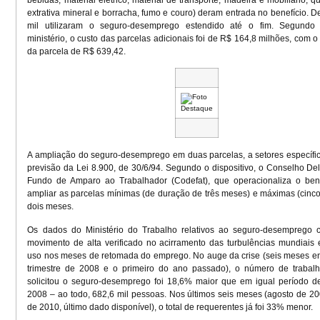
extrativa mineral e borracha, fumo e couro) deram entrada no benefício. D
mil utilizaram o seguro-desemprego estendido até o fim. Segundo
ministério, o custo das parcelas adicionais foi de R$ 164,8 milhões, com o
da parcela de R$ 639,42.
A ampliação do seguro-desemprego em duas parcelas, a setores específi
previsão da Lei 8.900, de 30/6/94. Segundo o dispositivo, o Conselho Del
Fundo de Amparo ao Trabalhador (Codefat), que operacionaliza o bene
ampliar as parcelas mínimas (de duração de três meses) e máximas (cin
dois meses.
Os dados do Ministério do Trabalho relativos ao seguro-desemprego 
movimento de alta verificado no acirramento das turbulências mundiai
uso nos meses de retomada do emprego. No auge da crise (seis meses en
trimestre de 2008 e o primeiro do ano passado), o número de trabal
solicitou o seguro-desemprego foi 18,6% maior que em igual período d
2008 – ao todo, 682,6 mil pessoas. Nos últimos seis meses (agosto de 20
de 2010, último dado disponível), o total de requerentes já foi 33% menor.