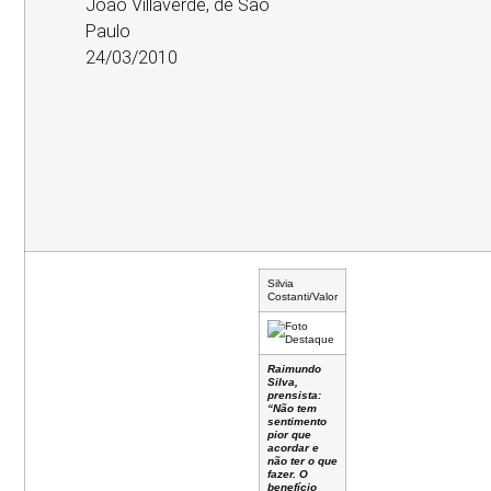
João Villaverde, de São
Paulo
24/03/2010
Silvia
Costanti/Valor
Raimundo
Silva,
prensista:
“Não tem
sentimento
pior que
acordar e
não ter o que
fazer. O
benefício