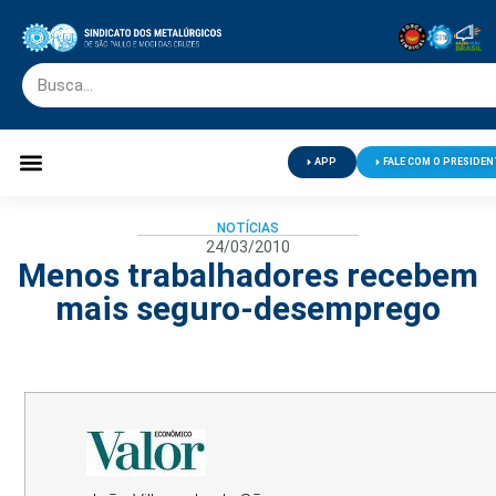
APP
FALE COM O PRESIDEN
Palavra do Presidente
Jornal O Metalúrgico
Clube de Campo
Centro de Lazer
NOTÍCIAS
24/03/2010
Menos trabalhadores recebem
mais seguro-desemprego