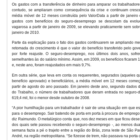
Os gastos com a transferência de dinheiro para amparar os trabalhadore
contudo, se ampliaram como consequência da crise e continuam cres
média móvel de 12 meses construída pelo
ValorData
a partir de janeiro
gastos com benefícios do seguro-desemprego se descolam da evol
vagarosa a partir de janeiro de 2009, se elevando praticamente sem sobr
janeiro de 2010.
Parte da explicação para o fato dos gastos continuarem se ampliando 
retomada do crescimento é que o valor do benefício transferido pelo go
por forte reajuste. O seguro-desemprego, nos últimos dois anos, sofr
semelhantes às do salário mínimo. Assim, em 2009, os benefícios ficaram
e, neste ano, foram reajustados em mais 9,7%.
Em outra série, que leva em conta os requerentes, segurados (aqueles q
benefício aprovado) e beneficiários, a média móvel em 12 meses começ
partir de agosto do ano passado. Em janeiro deste ano, segundo dados d
do Trabalho, o número de trabalhadores que deram entrada no seguro-
619,4 mil, foi o menor desde outubro de 2008.
“A pior humilhação para um trabalhador é sair de uma situação em que e
para o desemprego. Sair batendo de porta em porta à procura de emprego n
diz Raimundo. O metalúrgico conta que, nos dez meses em que ficou de
dos quais sete passou recebendo o seguro-desemprego -, ao menos dua
semana fazia a pé o trajeto entre a região do Brás, zona leste de São Pa
André, na região metropolitana. “Se fizesse de trem, não passava na port