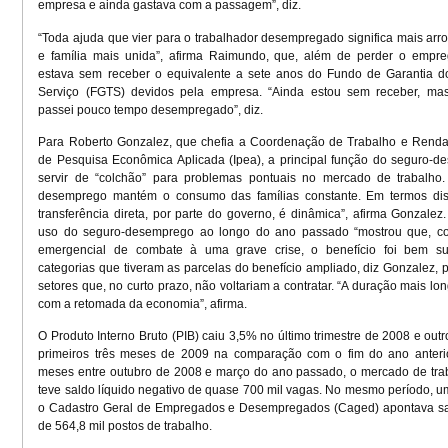
empresa e ainda gastava com a passagem”, diz.
“Toda ajuda que vier para o trabalhador desempregado significa mais arr
e família mais unida”, afirma Raimundo, que, além de perder o empr
estava sem receber o equivalente a sete anos do Fundo de Garantia 
Serviço (FGTS) devidos pela empresa. “Ainda estou sem receber, m
passei pouco tempo desempregado”, diz.
Para Roberto Gonzalez, que chefia a Coordenação de Trabalho e Renda 
de Pesquisa Econômica Aplicada (Ipea), a principal função do seguro-
servir de “colchão” para problemas pontuais no mercado de trabalho.
desemprego mantém o consumo das famílias constante. Em termos distr
transferência direta, por parte do governo, é dinâmica”, afirma Gonzalez.
uso do seguro-desemprego ao longo do ano passado “mostrou que, 
emergencial de combate à uma grave crise, o benefício foi bem su
categorias que tiveram as parcelas do benefício ampliado, diz Gonzalez, 
setores que, no curto prazo, não voltariam a contratar. “A duração mais lon
com a retomada da economia”, afirma.
O Produto Interno Bruto (PIB) caiu 3,5% no último trimestre de 2008 e out
primeiros três meses de 2009 na comparação com o fim do ano anterio
meses entre outubro de 2008 e março do ano passado, o mercado de tra
teve saldo líquido negativo de quase 700 mil vagas. No mesmo período, u
o Cadastro Geral de Empregados e Desempregados (Caged) apontava sal
de 564,8 mil postos de trabalho.