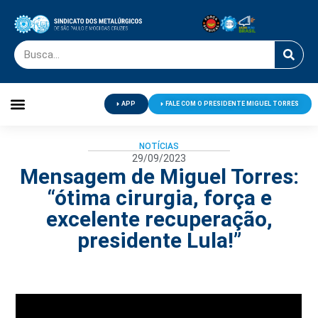
APP
FALE COM O PRESIDENTE MIGUEL TORRES
Palavra do Presidente
Jornal O Metalúrgico
Clube de Campo
Centro de Lazer
NOTÍCIAS
29/09/2023
Mensagem de Miguel Torres:
“ótima cirurgia, força e
excelente recuperação,
presidente Lula!”