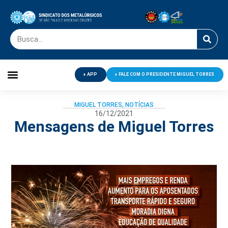
APP
FALE COM O PRESIDENTE MIGUEL TORRES
Palavra do Presidente
Jornal O Metalúrgico
Clube de Campo
Centro de Lazer
MIGUEL TORRES
,
NOTÍCIAS
16/12/2021
Mensagens de Miguel Torres