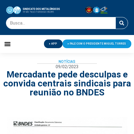
APP
FALE COM O PRESIDENTE MIGUEL TORRES
Palavra do Presidente
Jornal O Metalúrgico
Clube de Campo
Centro de Lazer
NOTÍCIAS
09/02/2023
Mercadante pede desculpas e
convida centrais sindicais para
reunião no BNDES