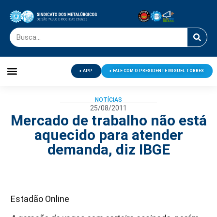
APP
FALE COM O PRESIDENTE MIGUEL TORRES
Palavra do Presidente
Jornal O Metalúrgico
Clube de Campo
Centro de Lazer
NOTÍCIAS
25/08/2011
Mercado de trabalho não está
aquecido para atender
demanda, diz IBGE
Estadão Online