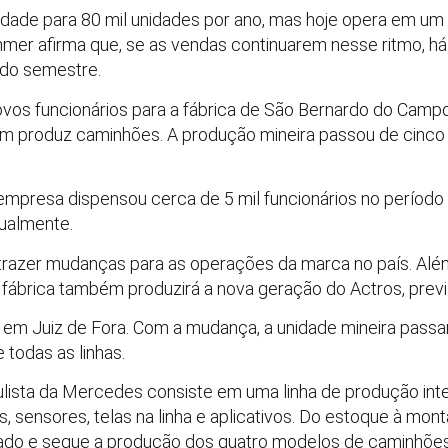
dade para 80 mil unidades por ano, mas hoje opera em u
er afirma que, se as vendas continuarem nesse ritmo, há 
ndo semestre.
ovos funcionários para a fábrica de São Bernardo do Camp
 produz caminhões. A produção mineira passou de cinco p
empresa dispensou cerca de 5 mil funcionários no período d
tualmente.
vai trazer mudanças para as operações da marca no país. A
 fábrica também produzirá a nova geração do Actros, previ
ta em Juiz de Fora. Com a mudança, a unidade mineira passa
 todas as linhas.
ulista da Mercedes consiste em uma linha de produção int
 sensores, telas na linha e aplicativos. Do estoque à mont
ado e segue a produção dos quatro modelos de caminhões: 