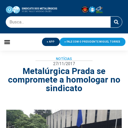
APP
FALE COM O PRESIDENTE MIGUEL TORRES
Palavra do Presidente
Jornal O Metalúrgico
Clube de Campo
Centro de Lazer
NOTÍCIAS
27/11/2017
Metalúrgica Prada se
compromete a homologar no
sindicato