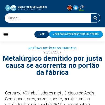
APP
FALE COM O PRESIDENTE MIGUEL TORRES
Palavra do Presidente
Jornal O Metalúrgico
Clube de Campo
Centro de Lazer
NOTÍCIAS
,
NOTÍCIAS DO SINDICATO
26/07/2007
Metalúrgico demitido por justa
causa se acorrenta no portão
da fábrica
Cerca de 40 trabalhadores metalúrgicos da Aegis
Semicondutores, na zona oeste, paralisaram as
atividades hoje de manhã (26/7), em protesto à