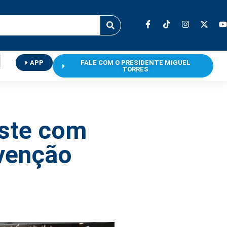
APP
FALE COM O PRESIDENTE MIGUEL
TORRES
uste com
nvenção