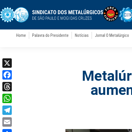
Home
Palavra do Presidente
Notícias
Jornal O Metalúrgico
Metalúr
X
Facebook
aument
Threads
WhatsApp
Telegram
Email