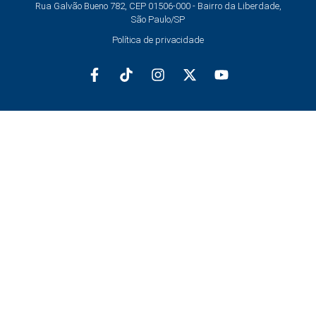
Rua Galvão Bueno 782, CEP 01506-000 - Bairro da Liberdade,
São Paulo/SP
Política de privacidade