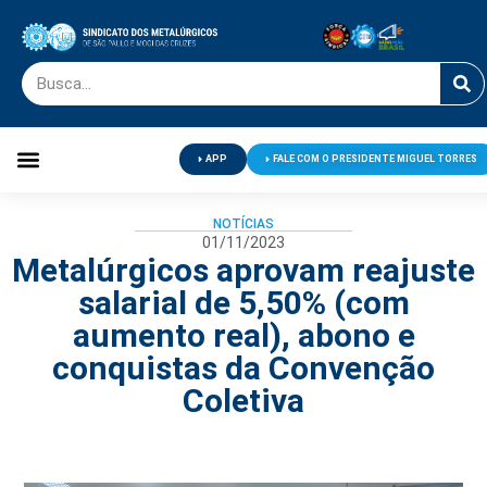
APP
FALE COM O PRESIDENTE MIGUEL TORRES
Palavra do Presidente
Jornal O Metalúrgico
Clube de Campo
Centro de Lazer
NOTÍCIAS
01/11/2023
Metalúrgicos aprovam reajuste
salarial de 5,50% (com
aumento real), abono e
conquistas da Convenção
Coletiva