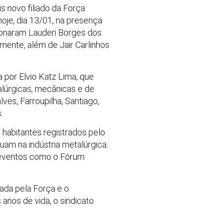
 novo filiado da Força
hoje, dia 13/01, na presença
cionaram Lauderi Borges dos
amente, além de Jair Carlinhos
 por Elvio Katz Lima, que
alúrgicas, mecânicas e de
ves, Farroupilha, Santiago,
.
 habitantes registrados pelo
tuam na indústria metalúrgica.
 eventos como o Fórum
tada pela Força e o
nos de vida, o sindicato