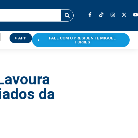
APP
FALE COM O PRESIDENTE MIGUEL
TORRES
 Lavoura
iados da