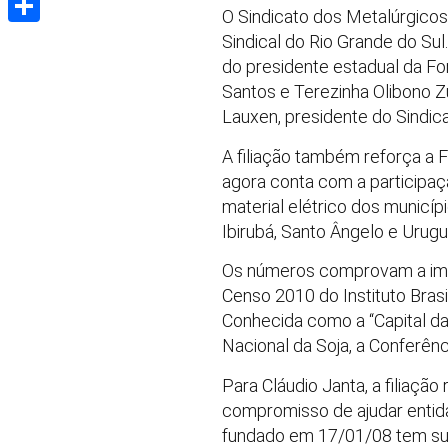
O Sindicato dos Metalúrgicos
Share
Sindical do Rio Grande do Sul
do presidente estadual da Fo
Santos e Terezinha Olibono Zu
Lauxen, presidente do Sindica
A filiação também reforça a 
agora conta com a participaç
material elétrico dos municíp
Ibirubá, Santo Ângelo e Urug
Os números comprovam a impor
Censo 2010 do Instituto Brasi
Conhecida como a “Capital d
Nacional da Soja, a Conferênc
Para Cláudio Janta, a filiaçã
compromisso de ajudar entida
fundado em 17/01/08 tem sua s