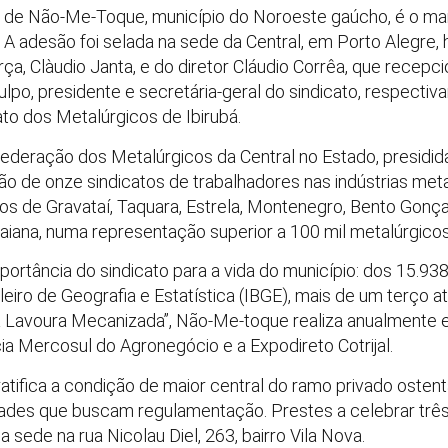
 de Não-Me-Toque, município do Noroeste gaúcho, é o mais
. A adesão foi selada na sede da Central, em Porto Alegre, 
rça, Clàudio Janta, e do diretor Cláudio Corrêa, que recep
lpo, presidente e secretária-geral do sindicato, respectiv
to dos Metalúrgicos de Ibirubá.
Federação dos Metalúrgicos da Central no Estado, presidida
ão de onze sindicatos de trabalhadores nas indústrias met
ios de Gravataí, Taquara, Estrela, Montenegro, Bento Gonçal
uaiana, numa representação superior a 100 mil metalúrgicos
tância do sindicato para a vida do município: dos 15.938
leiro de Geografia e Estatística (IBGE), mais de um terço a
a Lavoura Mecanizada”, Não-Me-toque realiza anualmente
ia Mercosul do Agronegócio e a Expodireto Cotrijal.
o ratifica a condição de maior central do ramo privado osten
des que buscam regulamentação. Prestes a celebrar três a
ede na rua Nicolau Diel, 263, bairro Vila Nova.