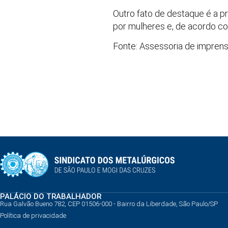
Outro fato de destaque é a p
por mulheres e, de acordo c
Fonte: Assessoria de imprens
PALÁCIO DO TRABALHADOR
Rua Galvão Bueno 782, CEP 01506-000 - Bairro da Liberdade, São Paulo/SP
Política de privacidade