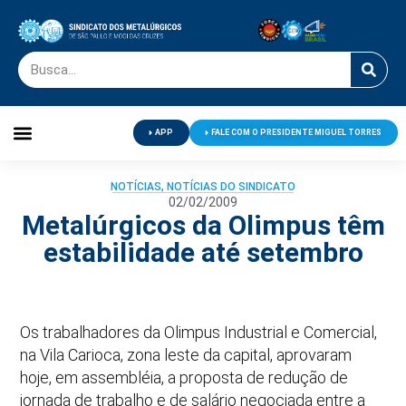
APP
FALE COM O PRESIDENTE MIGUEL TORRES
Palavra do Presidente
Jornal O Metalúrgico
Clube de Campo
Centro de Lazer
NOTÍCIAS
,
NOTÍCIAS DO SINDICATO
02/02/2009
Metalúrgicos da Olimpus têm
estabilidade até setembro
Os trabalhadores da Olimpus Industrial e Comercial,
na Vila Carioca, zona leste da capital, aprovaram
hoje, em assembléia, a proposta de redução de
jornada de trabalho e de salário negociada entre a