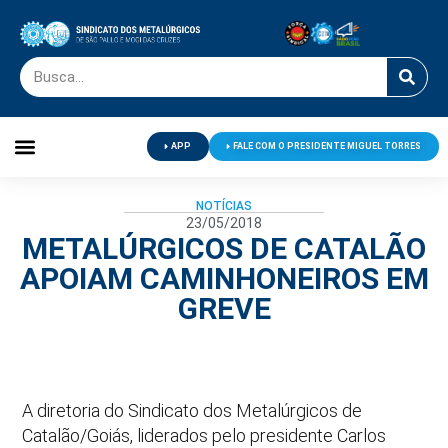
APP
FALE COM O PRESIDENTE MIGUEL TORRES
Palavra do Presidente
Jornal O Metalúrgico
Clube de Campo
Centro de Lazer
NOTÍCIAS
23/05/2018
METALÚRGICOS DE CATALÃO
APOIAM CAMINHONEIROS EM
GREVE
A diretoria do Sindicato dos Metalúrgicos de
Catalão/Goiás, liderados pelo presidente Carlos