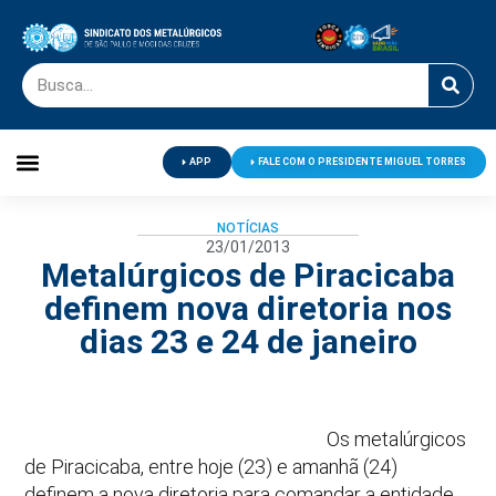
APP
FALE COM O PRESIDENTE MIGUEL TORRES
Palavra do Presidente
Jornal O Metalúrgico
Clube de Campo
Centro de Lazer
NOTÍCIAS
23/01/2013
Metalúrgicos de Piracicaba
definem nova diretoria nos
dias 23 e 24 de janeiro
Os metalúrgicos
de Piracicaba, entre hoje (23) e amanhã (24)
definem a nova diretoria para comandar a entidade