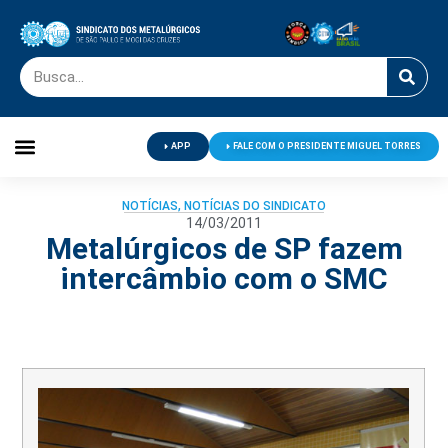
APP
FALE COM O PRESIDENTE MIGUEL TORRES
Palavra do Presidente
Jornal O Metalúrgico
Clube de Campo
Centro de Lazer
NOTÍCIAS
,
NOTÍCIAS DO SINDICATO
14/03/2011
Metalúrgicos de SP fazem
intercâmbio com o SMC