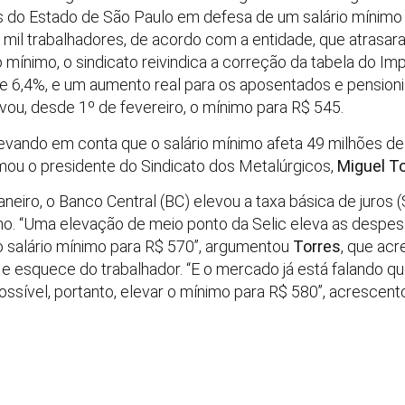
s do Estado de São Paulo em defesa de um salário mínimo
 mil trabalhadores, de acordo com a entidade, que atrasar
 mínimo, o sindicato reivindica a correção da tabela do Im
de 6,4%, e um aumento real para os aposentados e pensio
vou, desde 1º de fevereiro, o mínimo para R$ 545.
levando em conta que o salário mínimo afeta 49 milhões de
irmou o presidente do Sindicato dos Metalúrgicos,
Miguel T
aneiro, o Banco Central (BC) elevou a taxa básica de juros 
no. “Uma elevação de meio ponto da Selic eleva as despes
 o salário mínimo para R$ 570”, argumentou
Torres
, que acr
o e esquece do trabalhador. “E o mercado já está falando q
ossível, portanto, elevar o mínimo para R$ 580”, acrescent