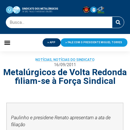
APP
FALE COM O PRESIDENTE MIGUEL TORRES
Palavra do Presidente
Jornal O Metalúrgico
Clube de Campo
Centro de Lazer
NOTÍCIAS
,
NOTÍCIAS DO SINDICATO
16/09/2011
Metalúrgicos de Volta Redonda
filiam-se à Força Sindical
Paulinho e presidene Renato apresentam a ata de
filiação