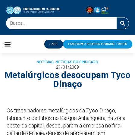
APP
FALE COM O PRESIDENTE MIGUEL TORRES
Palavra do Presidente
Jornal O Metalúrgico
Clube de Campo
Centro de Lazer
NOTÍCIAS
,
NOTÍCIAS DO SINDICATO
21/01/2009
Metalúrgicos desocupam Tyco
Dinaço
Os trabalhadores metalúrgicos da Tyco Dinaço,
fabricante de tubos no Parque Anhanguera, na zona
oeste da capital, desocuparam a empresa no final
da tarde de hoje, depois de aprovarem, em