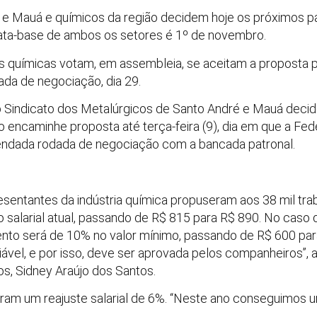
 e Mauá e químicos da região decidem hoje os próximos
a data-base de ambos os setores é 1º de novembro.
s químicas votam, em assembleia, se aceitam a proposta pa
ada de negociação, dia 29.
o Sindicato dos Metalúrgicos de Santo André e Mauá deci
o encaminhe proposta até terça-feira (9), dia em que a Fe
ndada rodada de negociação com a bancada patronal.
esentantes da indústria química propuseram aos 38 mil tra
 salarial atual, passando de R$ 815 para R$ 890. No caso 
nto será de 10% no valor mínimo, passando de R$ 600 par
ável, e por isso, deve ser aprovada pelos companheiros”, a
os, Sidney Araújo dos Santos.
ram um reajuste salarial de 6%. “Neste ano conseguimos u