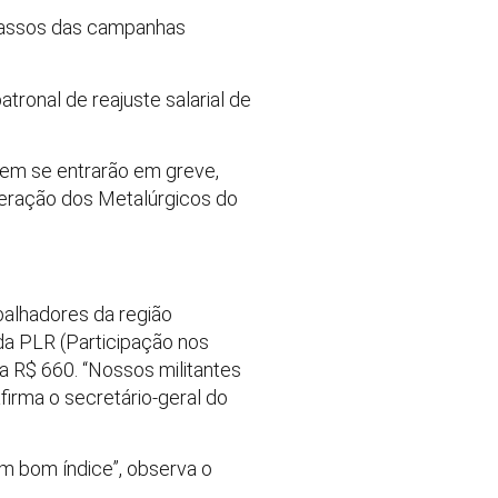
 passos das campanhas
tronal de reajuste salarial de
dem se entrarão em greve,
deração dos Metalúrgicos do
balhadores da região
da PLR (Participação nos
a R$ 660. “Nossos militantes
firma o secretário-geral do
m bom índice”, observa o