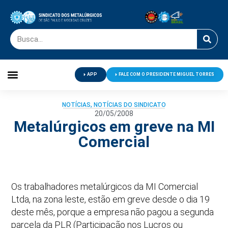
APP
FALE COM O PRESIDENTE MIGUEL TORRES
Palavra do Presidente
Jornal O Metalúrgico
Clube de Campo
Centro de Lazer
NOTÍCIAS
,
NOTÍCIAS DO SINDICATO
20/05/2008
Metalúrgicos em greve na MI
Comercial
Os trabalhadores metalúrgicos da MI Comercial
Ltda, na zona leste, estão em greve desde o dia 19
deste mês, porque a empresa não pagou a segunda
parcela da PLR (Participação nos Lucros ou