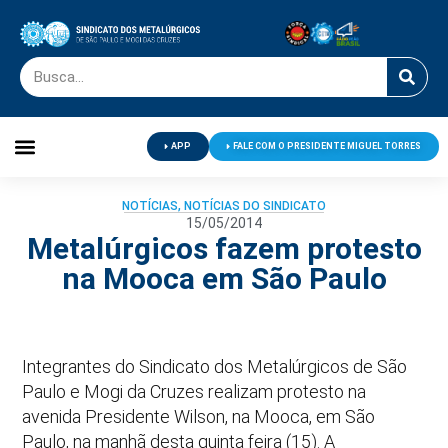
APP
FALE COM O PRESIDENTE MIGUEL TORRES
Palavra do Presidente
Jornal O Metalúrgico
Clube de Campo
Centro de Lazer
NOTÍCIAS
,
NOTÍCIAS DO SINDICATO
15/05/2014
Metalúrgicos fazem protesto
na Mooca em São Paulo
Integrantes do Sindicato dos Metalúrgicos de São
Paulo e Mogi da Cruzes realizam protesto na
avenida Presidente Wilson, na Mooca, em São
Paulo, na manhã desta quinta feira (15). A