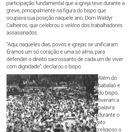
participação fundamental que a igreja teve durante a
greve, principalmente na figura do bispo que
ocupava sua posição naquele ano, Dom Waldyr
Calheiros, que celebrou o velório dos trabalhadores
assassinados.
“Aqui, naqueles dias, povos e igrejas se unificaram.
Éramos um só coração e uma só alma, para
defender o direito sacrossanto de cada um de viver
com dignidade”, declarou o bispo.
Além do
babalaô e
do bispo,
tiveram a
palavra
durante o
ato
religioso o