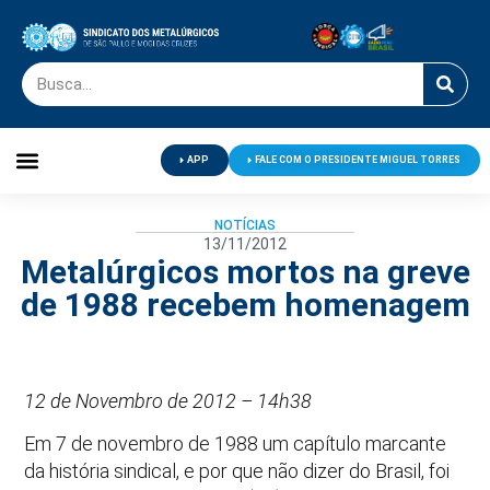
APP
FALE COM O PRESIDENTE MIGUEL TORRES
Palavra do Presidente
Jornal O Metalúrgico
Clube de Campo
Centro de Lazer
NOTÍCIAS
13/11/2012
Metalúrgicos mortos na greve
de 1988 recebem homenagem
12 de Novembro de 2012 – 14h38
Em 7 de novembro de 1988 um capítulo marcante
da história sindical, e por que não dizer do Brasil, foi