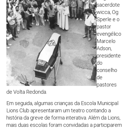
sacerdote
wicca, Og
Sperle e o
pastor
evengélico
Marcelo
Adson,
presidente
do
conselho
de
pastores
de Volta Redonda.
Em seguida, algumas crianças da Escola Municipal
Lions Club apresentaram um teatro contando a
história da greve de forma interativa. Além da Lions,
mais duas escolas foram convidadas a participarem