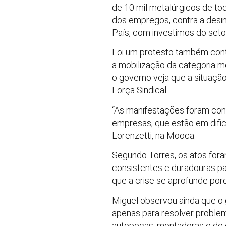
de 10 mil metalúrgicos de to
dos empregos, contra a desin
País, com investimos do setor
Foi um protesto também contr
a mobilização da categoria me
o governo veja que a situaçã
Força Sindical.
“As manifestações foram con
empresas, que estão em dific
Lorenzetti, na Mooca.
Segundo Torres, os atos fora
consistentes e duradouras pa
que a crise se aprofunde porqu
Miguel observou ainda que o 
apenas para resolver proble
autopeças, montadoras e de o