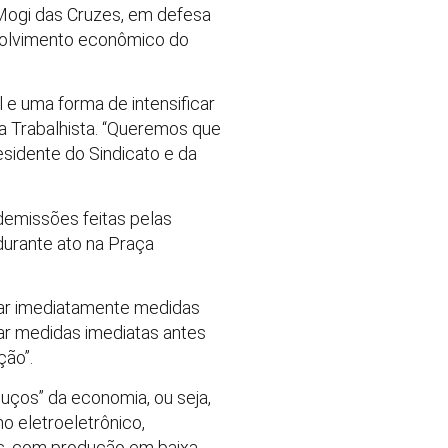
 Mogi das Cruzes, em defesa
nvolvimento econômico do
 e uma forma de intensificar
ta Trabalhista. “Queremos que
residente do Sindicato e da
demissões feitas pelas
durante ato na Praça
tar imediatamente medidas
mar medidas imediatas antes
ção”.
uços” da economia, ou seja,
 eletroeletrônico,
as, com produção em baixa,