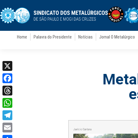
Home
Palavra do Presidente
Notícias
Jornal O Metalúrgico
Meta
X
Facebook
e
Threads
WhatsApp
Telegram
Jaelcio Santana
Email