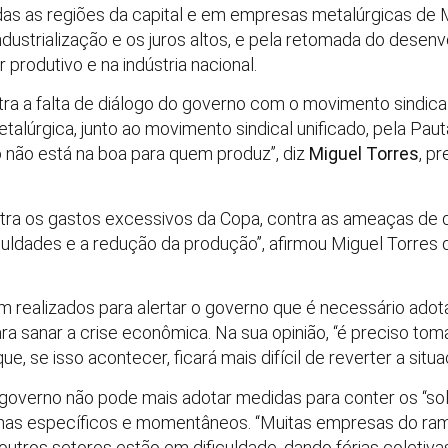
das as regiões da capital e em empresas metalúrgicas de
dustrialização e os juros altos, e pela retomada do dese
 produtivo e na indústria nacional.
a a falta de diálogo do governo com o movimento sindical
talúrgica, junto ao movimento sindical unificado, pela Pau
o não está na boa para quem produz”, diz
Miguel Torres
, p
tra os gastos excessivos da Copa, contra as ameaças de 
uldades e a redução da produção”, afirmou Miguel Torres 
m realizados para alertar o governo que é necessário ado
ra sanar a crise econômica. Na sua opinião, “é preciso to
e, se isso acontecer, ficará mais difícil de reverter a situa
governo não pode mais adotar medidas para conter os “sol
mas específicos e momentâneos. “Muitas empresas do ramo
utros setores estão em dificuldade, dando férias coletiv