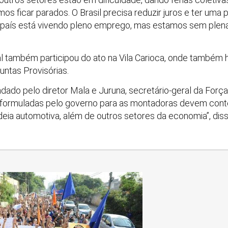
 ficar parados. O Brasil precisa reduzir juros e ter uma pol
o país está vivendo pleno emprego, mas estamos sem plena
al também participou do ato na Vila Carioca, onde também
untas Provisórias.
ndado pelo diretor Mala e Juruna, secretário-geral da Forç
 formuladas pelo governo para as montadoras devem con
deia automotiva, além de outros setores da economia”, dis