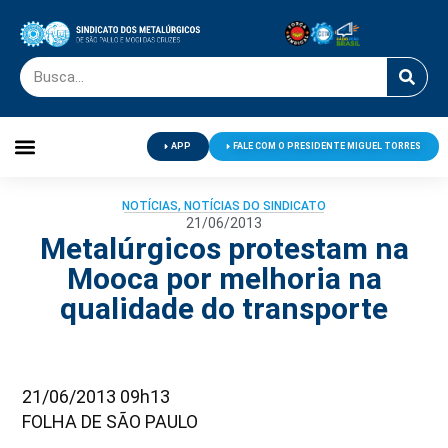
APP
FALE COM O PRESIDENTE MIGUEL TORRES
Palavra do Presidente
Jornal O Metalúrgico
Clube de Campo
Centro de Lazer
NOTÍCIAS
,
NOTÍCIAS DO SINDICATO
21/06/2013
Metalúrgicos protestam na
Mooca por melhoria na
qualidade do transporte
21/06/2013 09h13
FOLHA DE SÃO PAULO