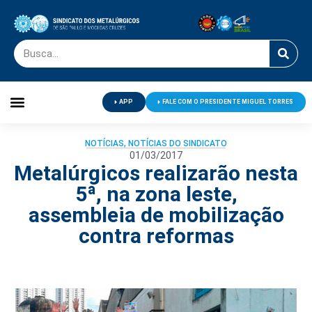
APP
FALE COM O PRESIDENTE MIGUEL TORRES
Palavra do Presidente
Jornal O Metalúrgico
Clube de Campo
Centro de Lazer
NOTÍCIAS
,
NOTÍCIAS DO SINDICATO
01/03/2017
Metalúrgicos realizarão nesta
5ª, na zona leste,
assembleia de mobilização
contra reformas