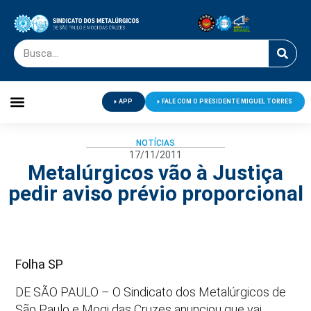
APP
FALE COM O PRESIDENTE MIGUEL TORRES
Palavra do Presidente
Jornal O Metalúrgico
Clube de Campo
Centro de Lazer
NOTÍCIAS
17/11/2011
Metalúrgicos vão à Justiça
pedir aviso prévio proporcional
Folha SP
DE SÃO PAULO – O Sindicato dos Metalúrgicos de
São Paulo e Mogi das Cruzes anunciou que vai