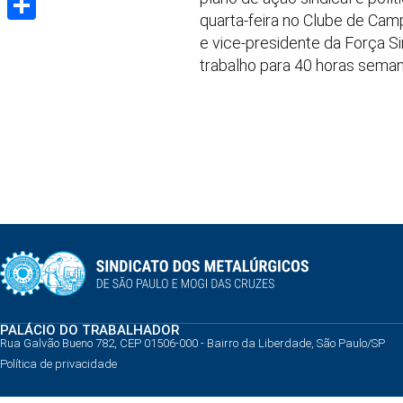
quarta-feira no Clube de Ca
Share
e vice-presidente da Força Si
trabalho para 40 horas seman
PALÁCIO DO TRABALHADOR
Rua Galvão Bueno 782, CEP 01506-000 - Bairro da Liberdade, São Paulo/SP
Política de privacidade