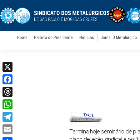
Home
Palavra do Presidente
Notícias
Jornal O Metalúrgico
X
Facebook
Threads
WhatsApp
Telegram
Termina hoje seminário de pl
plano de ação sindical e polí
Email