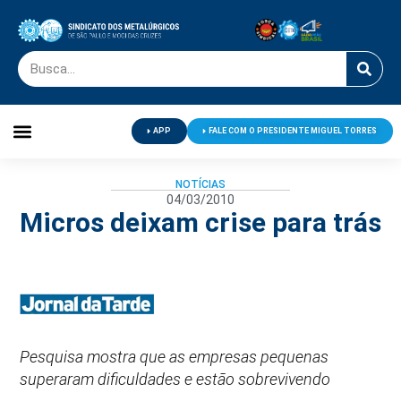
APP
FALE COM O PRESIDENTE MIGUEL TORRES
Palavra do Presidente
Jornal O Metalúrgico
Clube de Campo
Centro de Lazer
NOTÍCIAS
04/03/2010
Micros deixam crise para trás
Pesquisa mostra que as empresas pequenas
superaram dificuldades e estão sobrevivendo