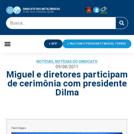
APP
FALE COM O PRESIDENTE MIGUEL TORRES
Palavra do Presidente
Jornal O Metalúrgico
Clube de Campo
Centro de Lazer
NOTÍCIAS
,
NOTÍCIAS DO SINDICATO
09/08/2011
Miguel e diretores participam
de cerimônia com presidente
Dilma
Paulo Segura