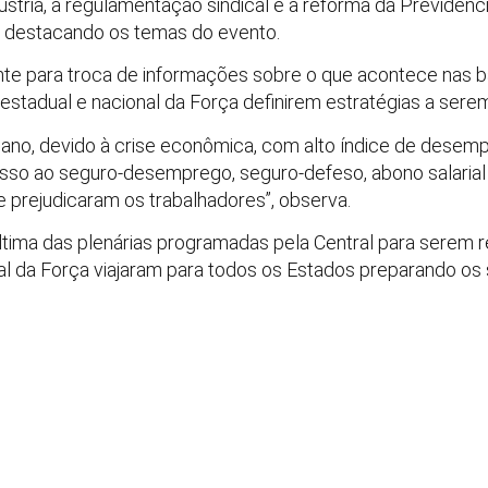
stria, a regulamentação sindical e a reforma da Previdênci
P, destacando os temas do evento.
ante para troca de informações sobre o que acontece nas ba
 estadual e nacional da Força definirem estratégias a se
te ano, devido à crise econômica, com alto índice de desempr
sso ao seguro-desemprego, seguro-defeso, abono salarial ,
e prejudicaram os trabalhadores”, observa.
última das plenárias programadas pela Central para serem 
l da Força viajaram para todos os Estados preparando os s