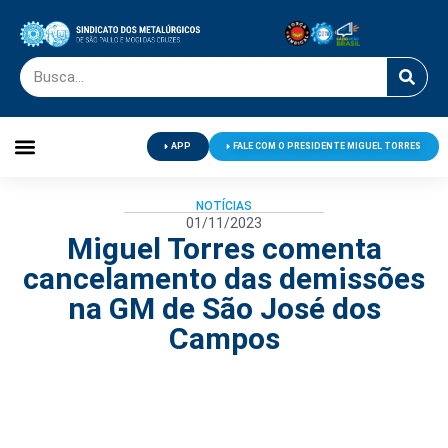
APP
FALE COM O PRESIDENTE MIGUEL TORRES
Palavra do Presidente
Jornal O Metalúrgico
Clube de Campo
Centro de Lazer
NOTÍCIAS
01/11/2023
Miguel Torres comenta
cancelamento das demissões
na GM de São José dos
Campos