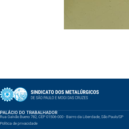
PALÁCIO DO TRABALHADOR
Rua Galvão Bueno 782, CEP 01506-000 - Bairro da Liberdade, São Paulo/SP
Política de privacidade