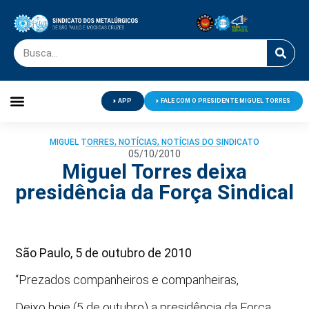
APP
FALE COM O PRESIDENTE MIGUEL TORRES
Palavra do Presidente
Jornal O Metalúrgico
Clube de Campo
Centro de Lazer
MIGUEL TORRES
,
NOTÍCIAS
,
NOTÍCIAS DO SINDICATO
05/10/2010
Miguel Torres deixa
presidência da Força Sindical
São Paulo, 5 de outubro de 2010
“Prezados companheiros e companheiras,
Deixo hoje (5 de outubro) a presidência da Força