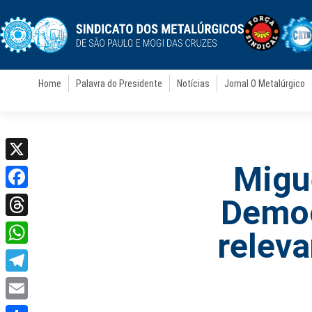
Home
Palavra do Presidente
Notícias
Jornal O Metalúrgico
Migue
X
Facebook
Democ
Threads
releva
WhatsApp
Telegram
Email