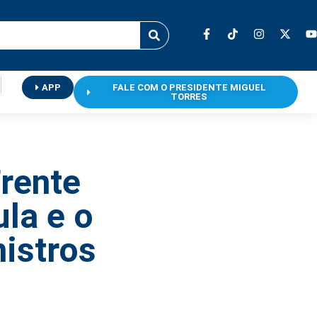
APP
FALE COM O PRESIDENTE MIGUEL
TORRES
Frente
la e o
nistros