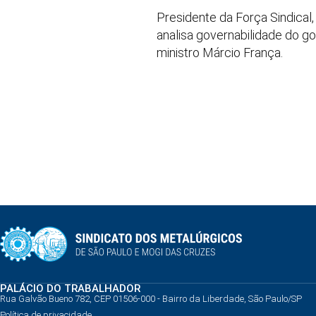
Presidente da Força Sindical
analisa governabilidade do go
ministro Márcio França.
PALÁCIO DO TRABALHADOR
Rua Galvão Bueno 782, CEP 01506-000 - Bairro da Liberdade, São Paulo/SP
Política de privacidade