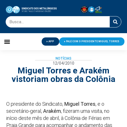
APP
FALE COM O PRESIDENTE MIGUEL TORRES
Palavra do Presidente
Jornal O Metalúrgico
Clube de Campo
Centro de Lazer
NOTÍCIAS
12/04/2010
Miguel Torres e Arakém
vistoriam obras da Colônia
O presidente do Sindicato,
Miguel Torres
, e o
secretário-geral,
Arakém
, fizeram uma visita, no
início deste mês de abril, à Colônia de Férias em
Praia Grande para acompanhar o andamento das