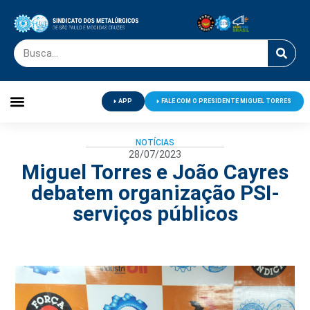
APP
FALE COM O PRESIDENTE MIGUEL TORRES
Palavra do Presidente
Jornal O Metalúrgico
Clube de Campo
Centro de Lazer
NOTÍCIAS
28/07/2023
Miguel Torres e João Cayres
debatem organização PSI-
serviços públicos