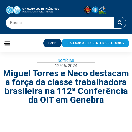
APP
FALE COM O PRESIDENTE MIGUEL TORRES
Palavra do Presidente
Jornal O Metalúrgico
Clube de Campo
Centro de Lazer
NOTÍCIAS
12/06/2024
Miguel Torres e Neco destacam
a força da classe trabalhadora
brasileira na 112ª Conferência
da OIT em Genebra