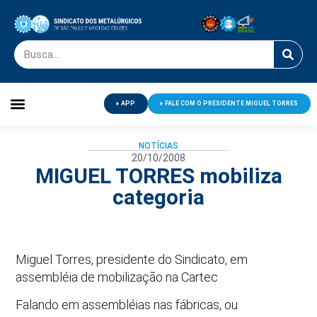
APP
FALE COM O PRESIDENTE MIGUEL TORRES
Palavra do Presidente
Jornal O Metalúrgico
Clube de Campo
Centro de Lazer
NOTÍCIAS
20/10/2008
MIGUEL TORRES mobiliza
categoria
Miguel Torres, presidente do Sindicato, em
assembléia de mobilização na Cartec
Falando em assembléias nas fábricas, ou