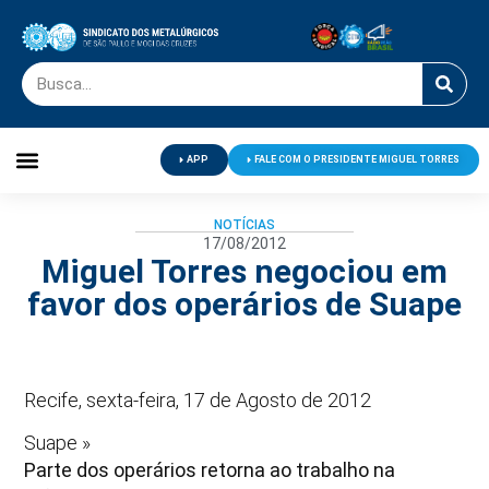
APP
FALE COM O PRESIDENTE MIGUEL TORRES
Palavra do Presidente
Jornal O Metalúrgico
Clube de Campo
Centro de Lazer
NOTÍCIAS
17/08/2012
Miguel Torres negociou em
favor dos operários de Suape
Recife, sexta-feira, 17 de Agosto de 2012
Suape »
Parte dos operários retorna ao trabalho na