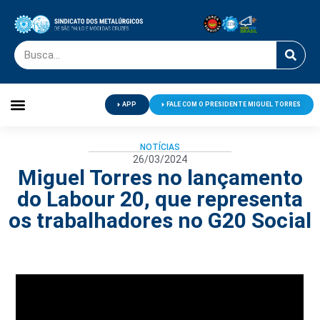
APP
FALE COM O PRESIDENTE MIGUEL TORRES
Palavra do Presidente
Jornal O Metalúrgico
Clube de Campo
Centro de Lazer
NOTÍCIAS
26/03/2024
Miguel Torres no lançamento
do Labour 20, que representa
os trabalhadores no G20 Social