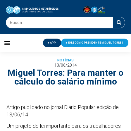
APP
FALE COM O PRESIDENTE MIGUEL TORRES
Palavra do Presidente
Jornal O Metalúrgico
Clube de Campo
Centro de Lazer
NOTÍCIAS
13/06/2014
Miguel Torres: Para manter o
cálculo do salário mínimo
Artigo publicado no jornal Diário Popular edição de
13/06/14
Um projeto de lei importante para os trabalhadores